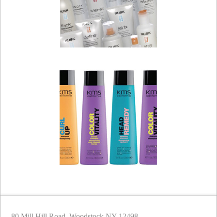
80 Mill Hill Road, Woodstock NY 12498