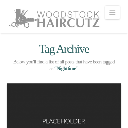
Navi
Tag Archive
Below you'll find a list of all posts that have been tagged
as
“Nighttime”